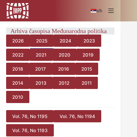
Skip
to
srb
content
Arhiva časopisa Međunarodna politika
2026
2025
2024
2023
2022
2021
2020
2019
2018
2017
2016
2015
2014
2013
2012
2011
2010
Vol. 76, No 1195
Vol. 76, No 1194
Vol. 76, No 1193