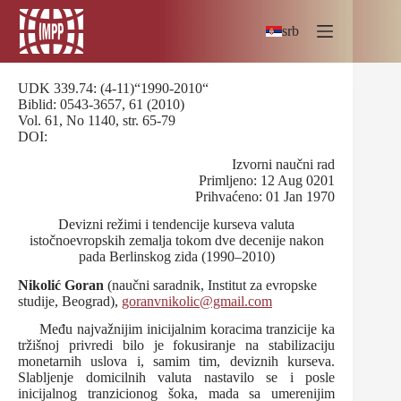
Skip
to
srb
content
UDK 339.74: (4-11)“1990-2010“
Biblid: 0543-3657, 61 (2010)
Vol. 61, No 1140, str. 65-79
DOI:
Izvorni naučni rad
Primljeno: 12 Aug 0201
Prihvaćeno: 01 Jan 1970
Devizni režimi i tendencije kurseva valuta
istočnoevropskih zemalja tokom dve decenije nakon
pada Berlinskog zida (1990–2010)
Nikolić Goran
(naučni saradnik, Institut za evropske
studije, Beograd),
goranvnikolic@gmail.com
Među najvažnijim inicijalnim koracima tranzicije ka
tržišnoj privredi bilo je fokusiranje na stabilizaciju
monetarnih uslova i, samim tim, deviznih kurseva.
Slabljenje domicilnih valuta nastavilo se i posle
inicijalnog tranzicionog šoka, mada sa umerenijim