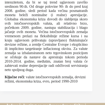
intenzitetom, da bi se taj trend uglavnom završio
sredinom 90-ih. Od druge polovine 90- ih do pred kraj
2008. godine, sledi period kada većina posmatranih
moneta beleži nominalne (i realne) apresijacije.
Globalna ekonomska kriza dovodi do slabljenja skoro
svih istočnoevropskih valuta, ali relativno brzo,
početkom 2009. godine, nastupa stabilizacija i blago
jačanje ovih moneta. Većina istočnoevropskih zemalja
vremenom prelazi na fleksibilnije režime kursa i na
kraju uglavnom prihvataju (upravljano) fluktuirajuće
devizne režime, a zemlje Centralne Evrope i eksplicitno
ili implicitno targetiranje inflacionog okvira. Za valute
zemalja sa izbalansiranom neto trgovinskom pozicijom
se očekuje da nastave da apresiraju tokom perioda
2010-2014. godine, međutim, znatan broj valuta će
zahtevati realne depresijacije radi održivosti servisiranja
neto spoljnog duga.
Ključne reči
: valute istočnoevropskih zemalja, devizni
režimi, ekonomska kriza, evro, period 1990-2010