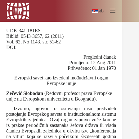
Skip
to
srb
content
UDK 341.181ES
Biblid: 0543-3657, 62 (2011)
Vol. 62, No 1143, str. 51-62
DOI:
Pregledni članak
Primljeno: 12 Aug 2011
Prihvaćeno: 01 Jan 1970
Evropski savet kao izvedeni međudržavni organ
Evropske unije
Zečević Slobodan
(Redovni profesor prava Evropske
unije na Evropskom univerzitetu u Beogradu),
Izvorno, ugovori o osnivanju nisu predvideli
postojanje Evropskog saveta u institucionalnom sistemu
Evropskih zajednica. Ovaj organ zapravo vuče korene
iz prakse periodičnih sastanaka šefova država ili vlada
članica Evropskih zajednica u okviru tzv. „konferencija
na vrhu” koja se razvila početkom šezdesetih godina