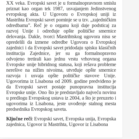
XX veka. Evropski savet je u formalnopravnom smislu
priznat kao organ tek 1987, usvajanjem Jedinstvenog
evropskog akta. U Ugovoru o Evropskoj uniji iz
Mastrihta Evropski savet pominje se u tzv. „zajedničkim
odredbama”. Reč je o organu koji daje podsticaj za
razvoj Unije i određuje opšte političke smernice
delovanja. Dakle, tvorci Mastrihtskog ugovora nisu se
opredelili da izmene odredbe Ugovora o Evropskoj
zajednici i da Evropski savet pridodaju spisku klasičnih
institucija Zajednice, jer su ga formalnopravno
odvojeno tretirali kao jednu vrstu vrhovnog organa
Evropske unije hibridnog statusa, koji rešava probleme
nerešive na nižim nivoima, utvrđuje opšte smernice
razvoja i usvaja opšte političke stavove Unije.
Ugovorima iz Lisabona od 2009. godine predviđeno je
da Evropski savet postaje punopravna institucija
Evropske unije. Ono što je predstavljalo najveću novinu
u predlogu Evropskog ustava iz 2004, a što je preuzeto i
ugovorima iz Lisabona, jeste uvođenje stalnog mesta
predsednika Evropskog saveta.
Ključne reči
: Evropski savet, Evropska unija, Evropska
zajednica, Ugovor iz Mastrihta, Ugovor iz Lisabona