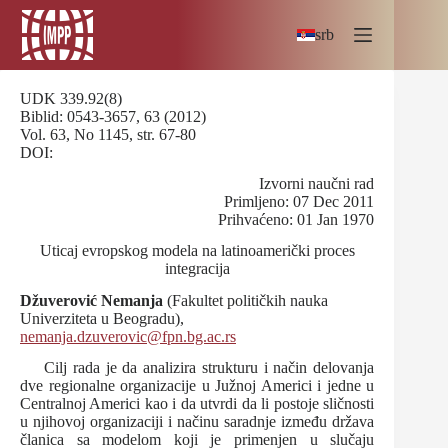
Skip
to
srb
content
UDK 339.92(8)
Biblid: 0543-3657, 63 (2012)
Vol. 63, No 1145, str. 67-80
DOI:
Izvorni naučni rad
Primljeno: 07 Dec 2011
Prihvaćeno: 01 Jan 1970
Uticaj evropskog modela na latinoamerički proces
integracija
Džuverović Nemanja
(Fakultet političkih nauka
Univerziteta u Beogradu),
nemanja.dzuverovic@fpn.bg.ac.rs
Cilj rada je da analizira strukturu i način delovanja
dve regionalne organizacije u Južnoj Americi i jedne u
Centralnoj Americi kao i da utvrdi da li postoje sličnosti
u njihovoj organizaciji i načinu saradnje između država
članica sa modelom koji je primenjen u slučaju