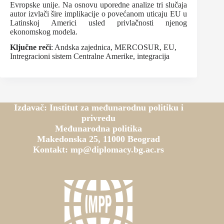
Evropske unije. Na osnovu uporedne analize tri slučaja
autor izvlači šire implikacije o povećanom uticaju EU u
Latinskoj Americi usled privlačnosti njenog
ekonomskog modela.
Ključne reči
: Andska zajednica, MERCOSUR, EU,
Intregracioni sistem Centralne Amerike, integracija
Izdavač: Institut za međunarodnu politiku i
privredu
Međunarodna politika
Makedonska 25, 11000 Beograd
Kontakt: mp@diplomacy.bg.ac.rs