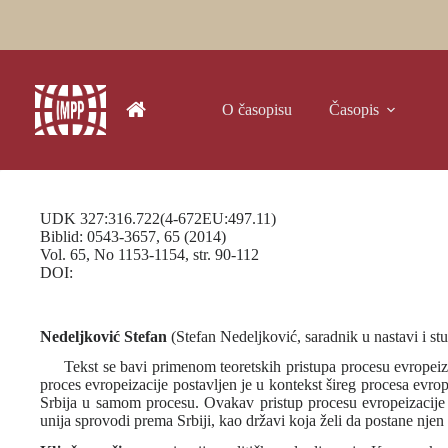
Skip
to
content
O časopisu
Časopis
UDK 327:316.722(4-672EU:497.11)
Biblid: 0543-3657, 65 (2014)
Vol. 65, No 1153-1154, str. 90-112
DOI:
Nedeljković Stefan
(Stefan Nedeljković, saradnik u nastavi i st
Tekst se bavi primenom teoretskih pristupa procesu evropeiza
proces evropeizacije postavljen je u kontekst šireg procesa evro
Srbija u samom procesu. Ovakav pristup procesu evropeizacije o
unija sprovodi prema Srbiji, kao državi koja želi da postane nje