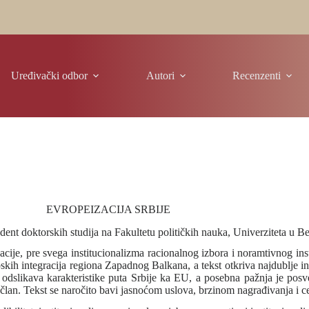
Uređivački odbor
Autori
Recenzenti
EVROPEIZACIJA SRBIJE
udent doktorskih studija na Fakultetu političkih nauka, Univerziteta u 
cije, pre svega institucionalizma racionalnog izbora i noramtivnog inst
pskih integracija regiona Zapadnog Balkana, a tekst otkriva najdublje 
dslikava karakteristike puta Srbije ka EU, a posebna pažnja je posve
n član. Tekst se naročito bavi jasnoćom uslova, brzinom nagrađivanja i 