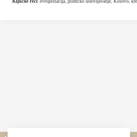
Ključne reči
: evropeizacija, političko uslovljavanje, Kosovo, kre