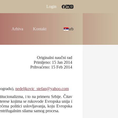
Login
Arhiva
Kontakt
srb
Originalni naučni rad
Primljeno: 15 Jan 2014
Prihvaćeno: 15 Feb 2014
Beogradu),
nedeljkovic_stefan@yahoo.com
itucionalizma, i to na primeru Srbije. Čitav
interese kojima se rukovode Evropska unija i
ćena politici uslovljavanja, koju Evropska
centrifugalnim silama samog procesa.