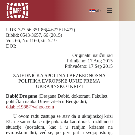
Skip
to
srb
content
UDK 327.56:351.86(4-672EU:477)
Biblid: 0543-3657, 66 (2015)
Vol. 66, No 1160, str. 5-19
DOI:
Originalni naučni rad
Primljeno: 17 Aug 2015
Prihvaćeno: 17 Sep 2015
ZAJEDNIČKA SPOLJNA I BEZBEDNOSNA
POLITIKA EVROPSKE UNIJE PREMA
UKRAJINSKOJ KRIZI
Dabić Dragana
(Dragana Dabić, doktorant, Fakultet
političkih nauka Univerziteta u Beogradu),
ddabic1988@yahoo.com
U ovom radu zastupa se stav da u ukrajinskoj krizi
EU ne samo da se nije pokazala kao dorasla ozbiljnosti
situacije (uostalom, kao i u ranijim krizama na
evropskom tlu), već se, po prvi put u svojoj istoriji,