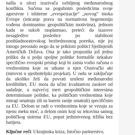
našla u ulozi izazivača ozbiljnog međunarodnog
konflikta. Sučena sa pogubnim posledicima svoje
agresivne i ishitrene „evropeizacije“ „novog“ istoka
Evrope (isticanje prava na normativnu hegemoniju
vođenu dominantno geopolitičkim motivima), jednom
kada se sukob rasplamsao, preteći da izazove
nesagledive posledice po stabilnost
posthladnoratovskog bezbednosnog poretka, nije joj
mnogo preostalo nego da se prikloni politici Sjedinjenih
Američkih Država. Ona je tako propustila još jednu
priliku da u polju spoljne politike formuliše nekakav
specifično evropski pristup koji bi zaista vodio računa o
vrednostima koje su utkane u njen Osnivački akt
(mirovni u ujediniteljski projekat). U radu se zaključuje
da ukoliko želi da povrati urušeni međunarodni
kredibilitet, EU mora da učini kvalitativni zaokret od
sadašnje, u najvećoj meri geopolitičkim interesima
determinisane politike, ka političkim vrednostima koje
mnogi smatraju (ili su barem ranije smatrali) specifičnim
za EU. Delom se radi o vrednostima koje se vezuju za
njenu meku moć, a delom onim koji su tekovina samog
političkog sistema EU, poput jedinstvenog tržišta bez
barijera.
Ključne reči
: Ukrajinska kriza, Istočno partnerstvo,