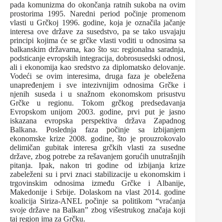
pada komunizma do okončanja ratnih sukoba na ovim
prostorima 1995. Naredni period počinje promenom
vlasti u Grčkoj 1996. godine, koja je označila jačanje
interesa ove države za susedstvo, pa se tako usvajaju
principi kojima će se grčke vlasti voditi u odnosima sa
balkanskim državama, kao što su: regionalna saradnja,
podsticanje evropskih integracija, dobrosusedski odnosi,
ali i ekonomija kao sredstvo za diplomatsko delovanje.
Vodeći se ovim interesima, druga faza je obeležena
unapređenjem i sve intezivnijim odnosima Grčke i
njenih suseda i u snažnom ekonomskom prisustvu
Grčke u regionu. Tokom grčkog predsedavanja
Evropskom unijom 2003. godine, prvi put je jasno
iskazana evropska perspektiva država Zapadnog
Balkana. Poslednja faza počinje sa izbijanjem
ekonomske krize 2008. godine, što je prouzrokovalo
delimičan gubitak interesa grčkih vlasti za susedne
države, zbog potrebe za rešavanjem gorućih unutrašnjih
pitanja. Ipak, nakon tri godine od izbijanja krize
zabeleženi su i prvi znaci stabilizacije u ekonomskim i
trgovinskim odnosima između Grčke i Albanije,
Makedonije i Srbije. Dolaskom na vlast 2014. godine
koalicija Siriza-ANEL počinje sa politikom “vraćanja
svoje države na Balkan” zbog višestrukog značaja koji
taj region ima za Grčku.