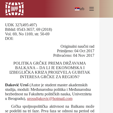
Skip
to
srb
content
UDK 327(495:497)
Biblid: 0543-3657, 69 (2018)
Vol. 69, No 1169, str. 50-69
DOI:
Originalni naučni rad
Primljeno: 04 Oct 2017
Prihvaćeno: 04 Nov 2017
POLITIKA GRČKE PREMA DRŽAVAMA
BALKANA – DA LI JE EKONOMSKA I
IZBEGLIČKA KRIZA PROIZVELA GUBITAK
INTERESA GRČKE ZA REGION?
Đaković Uroš
(Autor je student master akademskih
studija, moduli: Međunarodna politika i Međunarodna
bezbednost na Fakultetu političkih nauka, Univerziteta
u Beogradu),
urossdjakovic@hotmail.com
Grčka spoljnopolitička aktivnost na Balkanu može
se podeliti na tri faze. Prva faza se odnosi na period od