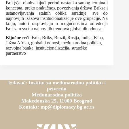
Brik(s)a, obuhvatajući period nastanka samog termina i
koncepta, preko praktičnog povezivanja država Briksa i
ustanovljavanja stalnih oblika saradnje, sve do
najnovijih izazova institucionalizacije ove grupacije. Na
kraju, autori raspravljaju o mogućnostima određenja
Briksa u svetlu najnovijih trendova globalnih odnosa.
Ključne reči
: Brik, Briks, Brazil, Rusija, Indija, Kina,
Južna Afrika, globalni odnosi, međunarodna politika,
razvojna banka, institucionalizacija, strateško
partnerstvo
Izdavač: Institut za međunarodnu politiku i
privredu
Međunarodna politika
Makedonska 25, 11000 Beograd
Kontakt: mp@diplomacy.bg.ac.rs