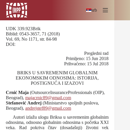
Skip
to
srb
content
UDK 339.923Brik
Biblid: 0543-3657, 71 (2018)
Vol. 69, No 1171, str. 84-98
DOI:
Pregledni rad
Primljeno: 15 Jun 2018
Prihvaćeno: 15 Jul 2018
BRIKS U SAVREMENIM GLOBALNIM
EKONOMSKIM ODNOSIMA: ISTORIJA,
POSTIGNUĆA I IZAZOVI
Crnić Maja
(OutsourceInsuranceProfessionals (OIP),
Beograd),
majacrnic89@gmail.com
Stefanović
Andrej
(Ministarstvo spoljnih poslova,
Beograd),
andrejstef89@gmail.com
Autori izlažu ulogu Briksa u savremenim globalnim
odnosima, odnosno globalnim odnosima s početka XXI
veka. Rad pokriva čitav (dosadašnji) životni vek