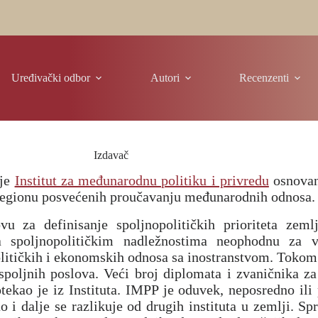
Uređivački odbor
Autori
Recenzenti
Izdavač
je
Institut za međunarodnu politiku i privredu
osnovan
u regionu posvećenih proučavanju međunarodnih odnosa.
vu za definisanje spoljnopolitičkih prioriteta ze
 spoljnopolitičkim nadležnostima neophodnu za va
političkih i ekonomskih odnosa sa inostranstvom. Tokom 
 spoljnih poslova. Veći broj diplomata i zvaničnika z
kao je iz Instituta. IMPP je oduvek, neposredno ili 
o i dalje se razlikuje od drugih instituta u zemlji. S