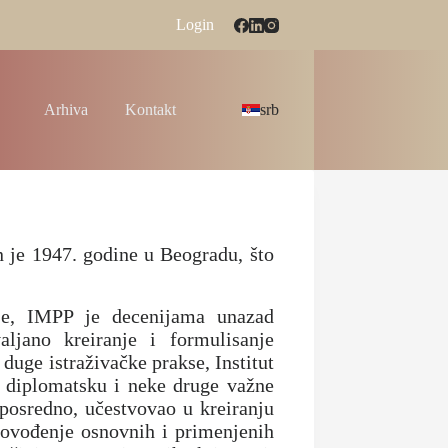
Login
Arhiva
Kontakt
srb
 je 1947. godine u Beogradu, što
mlje, IMPP je decenijama unazad
ljano kreiranje i formulisanje
duge istraživačke prakse, Institut
a diplomatsku i neke druge važne
posredno, učestvovao u kreiranju
provođenje osnovnih i primenjenih