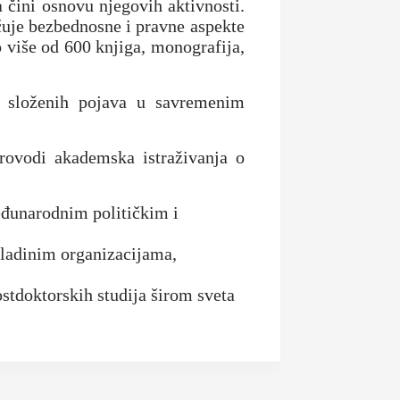
 čini osnovu njegovih aktivnosti.
čuje bezbednosne i pravne aspekte
o više od 600 knjiga, monografija,
e složenih pojava u savremenim
provodi akademska istraživanja o
međunarodnim političkim i
vladinim organizacijama,
tdoktorskih studija širom sveta