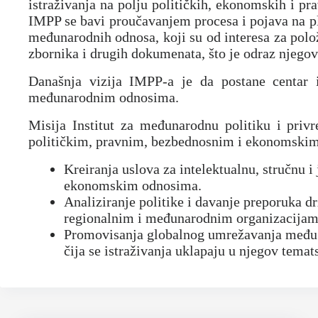
istraživanja na polju političkih, ekonomskih i p
IMPP se bavi proučavanjem procesa i pojava na pl
međunarodnih odnosa, koji su od interesa za položa
zbornika i drugih dokumenata, što je odraz njegov
Današnja vizija IMPP-a je da postane centar 
međunarodnim odnosima.
Misija Institut za međunarodnu politiku i priv
političkim, pravnim, bezbednosnim i ekonomski
Kreiranja uslova za intelektualnu, stručnu 
ekonomskim odnosima.
Analiziranje politike i davanje preporuka 
regionalnim i međunarodnim organizacijam
Promovisanja globalnog umrežavanja među n
čija se istraživanja uklapaju u njegov temats