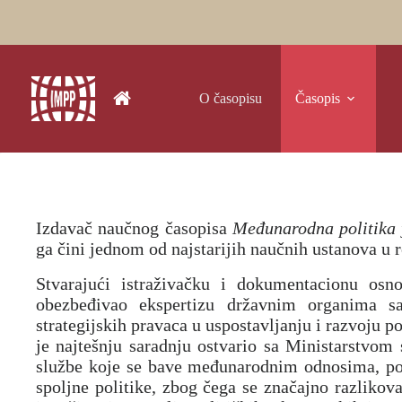
Skip
to
content
O časopisu
Časopis
Izdavač naučnog časopisa
Međunarodna politika
ga čini jednom od najstarijih naučnih ustanova 
Stvarajući istraživačku i dokumentacionu osno
obezbeđivao ekspertizu državnim organima sa
strategijskih pravaca u uspostavljanju i razvoju 
je najtešnju saradnju ostvario sa Ministarstvom
službe koje se bave međunarodnim odnosima, pote
spoljne politike, zbog čega se značajno razlikova