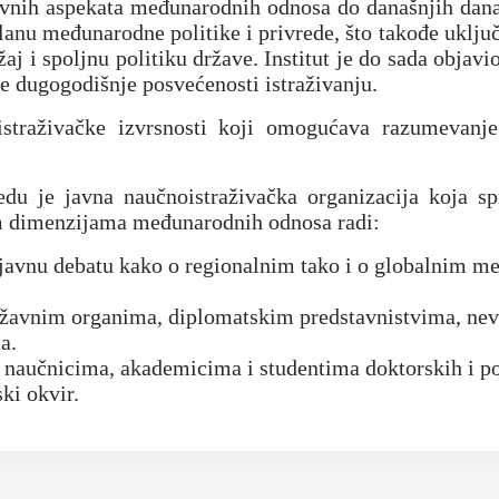
ravnih aspekata međunarodnih odnosa do današnjih dana
anu međunarodne politike i privrede, što takođe uklju
j i spoljnu politiku države. Institut je do sada objavi
e dugogodišnje posvećenosti istraživanju.
istraživačke izvrsnosti koji omogućava razumevanj
redu je javna naučnoistraživačka organizacija koja s
m dimenzijama međunarodnih odnosa radi:
i javnu debatu kako o regionalnim tako i o globalnim 
državnim organima, diplomatskim predstavnistvima, ne
a.
aučnicima, akademicima i studentima doktorskih i pos
ki okvir.