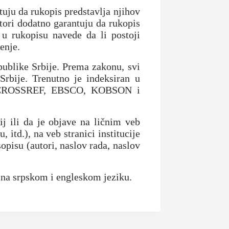
tuju da rukopis predstavlja njihov
utori dodatno garantuju da rukopis
 u rukopisu navede da li postoji
enje.
publike Srbije. Prema zakonu, svi
Srbije. Trenutno je indeksiran u
L, CROSSREF, EBSCO, KOBSON i
ij ili da je objave na ličnim veb
td.), na veb stranici institucije
opisu (autori, naslov rada, naslov
e na srpskom i engleskom jeziku.