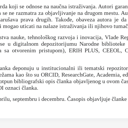
arda koji se odnose na naučna istraživanja. Autori garan
 da se ne razmatra za objavljivanje na drugom mestu. A
 narušava prava drugih. Takođe, obaveza autora je da
bi mogao uticati na nalaze istraživanja ili njihovo tumač
rstva nauke, tehnološkog razvoja i inovacija, Vlade Re
u se u digitalnom depozitorijumu Narodne biblioteke 
pisa sa otvorenim pristupom), ERIH PLUS, CEEO
nka deponuju u institucionalni ili tematski repozitor
ežama kao što su ORCID, ResearchGate, Academia, edu, i
potpun bibliografski opis članka objavljenog u ovom čas
OI oznaci članka.
 aprilu, septembru i decembru. Časopis objavljuje člank