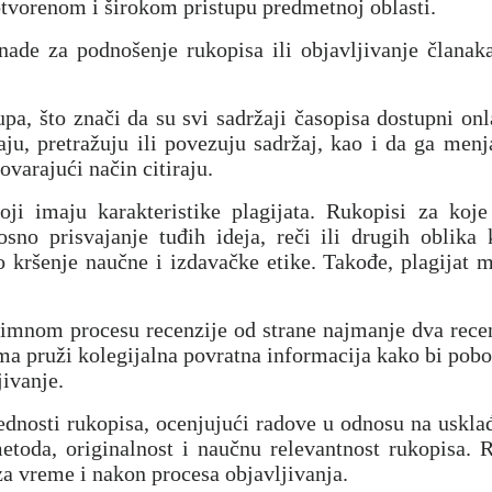
otvorenom i širokom pristupu predmetnoj oblasti.
ade za podnošenje rukopisa ili objavljivanje članaka
upa, što znači da su svi sadržaji časopisa dostupni on
aju, pretražuju ili povezuju sadržaj, kao i da ga menjaj
ovarajući način citiraju.
ji imaju karakteristike plagijata. Rukopisi za koje 
osno prisvajanje tuđih ideja, reči ili drugih oblika 
o kršenje naučne i izdavačke etike. Takođe, plagijat m
mnom procesu recenzije od strane najmanje dva recenz
ima pruži kolegijalna povratna informacija kako bi pobol
ivanje.
dnosti rukopisa, ocenjujući radove u odnosu na uskla
metoda, originalnost i naučnu relevantnost rukopisa. R
za vreme i nakon procesa objavljivanja.