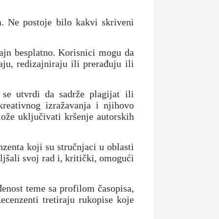
. Ne postoje bilo kakvi skriveni
lajn besplatno. Korisnici mogu da
u, redizajniraju ili prerađuju ili
se utvrdi da sadrže plagijat ili
kreativnog izražavanja i njihovo
ože uključivati kršenje autorskih
enta koji su stručnjaci u oblasti
jšali svoj rad i, kritički, omogući
đenost teme sa profilom časopisa,
ecenzenti tretiraju rukopise koje