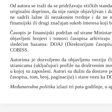
Od autora se traži da se pridržavaju etičkih stand
originalni doprinos, da nije ranije objavljivan i
ne sadrži lažne ili nezakonite tvrdnje i da ne
finansijski ili drugi značajan sukob interesa koji 
Časopis je finansijski podržan od strane Minista
objavljeni brojevi i tomovi časopisa arhiviraj
sledećim bazama: DOAJ (Direktorijum časo
COBISS.
Autorima je dozvoljeno da objavljenu verziju čla
stranicama (uključujući profile na društvenim mr
u kojoj su zaposleni. Autori su dužni da dostave 
časopisa, tom, broj, paginaciju) i stave vezu ka D
Međunarodna politika
izlazi tri puta godišnje, u