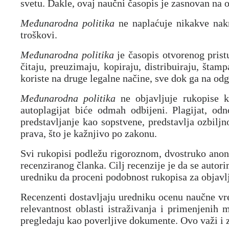
svetu. Dakle, ovaj naučni časopis je zasnovan na 
Međunarodna politika
ne naplaćuje nikakve nakn
troškovi.
Međunarodna politika
je časopis otvorenog prist
čitaju, preuzimaju, kopiraju, distribuiraju, štamp
koriste na druge legalne načine, sve dok ga na odg
Međunarodna politika
ne objavljuje rukopise ko
autoplagijat biće odmah odbijeni. Plagijat, odn
predstavljanje kao sopstvene, predstavlja ozbiljn
prava, što je kažnjivo po zakonu.
Svi rukopisi podležu rigoroznom, dvostruko anoni
recenziranog članka. Cilj recenzije je da se autor
uredniku da proceni podobnost rukopisa za objavlj
Recenzenti dostavljaju uredniku ocenu naučne vre
relevantnost oblasti istraživanja i primenjenih 
pregledaju kao poverljive dokumente. Ovo važi i 