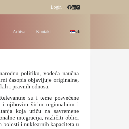
Login
Arhiva
Kontakt
srb
unarodnu politiku, vodeća naučna
ni časopis objavljuje originalne,
kih i pravnih odnosa.
 Relevantne su i teme posvećene
o i njihovim širim regionalnim i
itanja koja utiču na savremene
lne integracija, različiti oblici
 bolesti i nuklearnih kapaciteta u