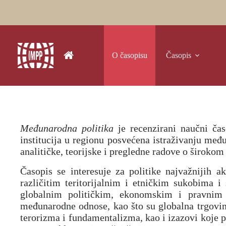
Skip
to
content
O časopisu
Časopis
Međunarodna politika
je recenzirani naučni čas
institucija u regionu posvećena istraživanju među
analitičke, teorijske i pregledne radove o širok
Časopis se interesuje za politike najvažnijih
različitim teritorijalnim i etničkim sukobima 
globalnim političkim, ekonomskim i pravnim 
međunarodne odnose, kao što su globalna trgovina
terorizma i fundamentalizma, kao i izazovi koje pr