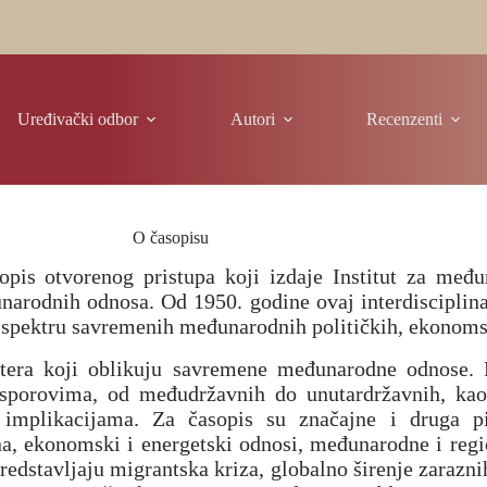
Uređivački odbor
Autori
Recenzenti
O časopisu
opis otvorenog pristupa koji izdaje Institut za međ
narodnih odnosa. Od 1950. godine ovaj interdisciplinar
om spektru savremenih međunarodnih političkih, ekonoms
 aktera koji oblikuju savremene međunarodne odnose.
i sporovima, od međudržavnih do unutardržavnih, ka
implikacijama. Za časopis su značajne i druga p
, ekonomski i energetski odnosi, međunarodne i regiona
edstavljaju migrantska kriza, globalno širenje zaraznih