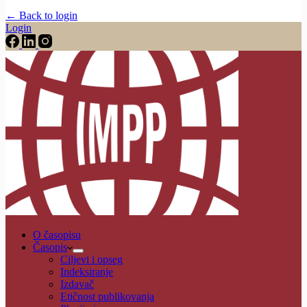
← Back to login
Login
O časopisu
Časopis
Ciljevi i opseg
Indeksiranje
Izdavač
Etičnost publikovanja