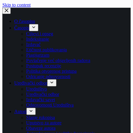
Skip to content
O časopisu
Časopis
Ciljevi i opseg
Indeksiranje
Izdavač
Etičnost publikovanja
Plagijarizam
Povlačenje već objavljenih radova
Postupak recenzije
Politika otvorenog pristupa
Odricanje odgovornosti
Uređivački odbor
Uredništvo
Uređivački odbor
Izdavački savet
Odgovornosti Uredništva
Autori
Slanje rukopisa
Uputstvo za autore
Obaveze autora