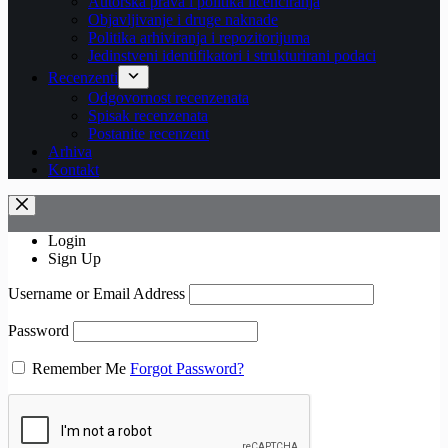
Autorska prava i politika licenciranja
Objavljivanje i druge naknade
Politika arhiviranja i repozitorijuma
Jedinstveni identifikatori i strukturirani podaci
Recenzenti
Odgovornost recenzenata
Spisak recenzenata
Postanite recenzent
Arhiva
Kontakt
Login
Sign Up
Username or Email Address
Password
Remember Me
Forgot Password?