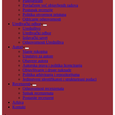
Plagijarizam
Povlačenje već objavljenih radova
Postupak recenzije
Politika otvorenog pristupa
Odricanje odgovornosti
Uređivački odbor
Uredništvo
Uređivački odbor
Izdavački savet
Odgovornosti Uredništva
Autori
Slanje rukopisa
Uputstvo za autore
Obaveze autora
Autorska prava i politika licenciranja
Objavljivanje i druge naknade
Politika arhiviranja i repozitorijuma
Jedinstveni identifikatori i strukturirani podaci
Recenzenti
Odgovornost recenzenata
Spisak recenzenata
Postanite recenzent
Arhiva
Kontakt